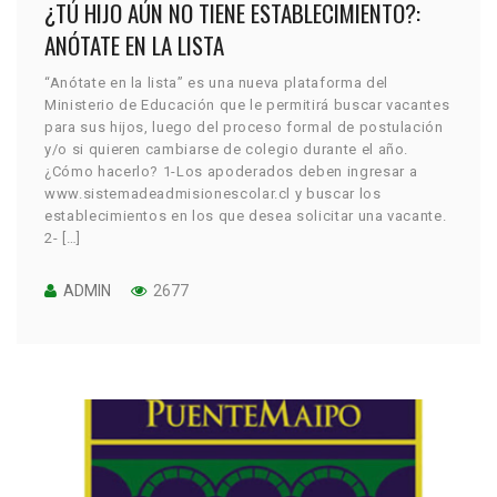
¿TÚ HIJO AÚN NO TIENE ESTABLECIMIENTO?:
ANÓTATE EN LA LISTA
“Anótate en la lista” es una nueva plataforma del
Ministerio de Educación que le permitirá buscar vacantes
para sus hijos, luego del proceso formal de postulación
y/o si quieren cambiarse de colegio durante el año.
¿Cómo hacerlo? 1-Los apoderados deben ingresar a
www.sistemadeadmisionescolar.cl y buscar los
establecimientos en los que desea solicitar una vacante.
2- […]
ADMIN
2677