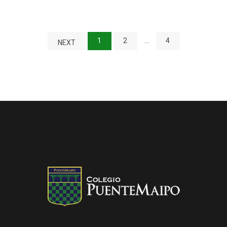
1
2
…
4
NEXT