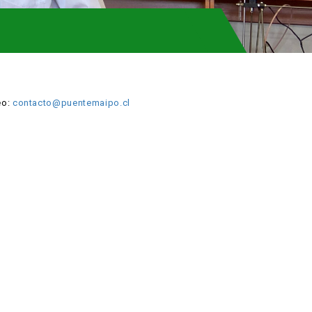
eo:
contacto@puentemaipo.
cl