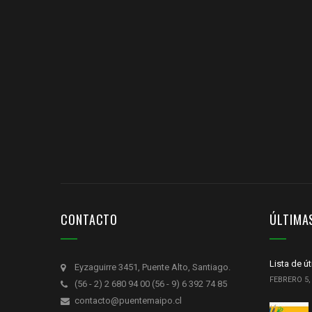
CONTACTO
ÚLTIMA
Lista de ú
Eyzaguirre 3451, Puente Alto, Santiago.
FEBRERO 5,
(56 - 2) 2 680 94 00 (56 - 9) 6 392 74 85
contacto@puentemaipo.cl