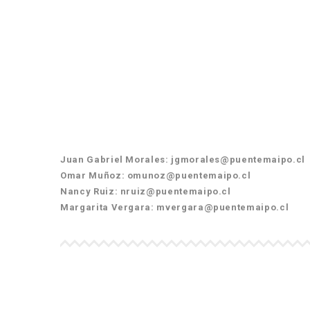
Juan Gabriel Morales: jgmorales@puentemaipo.cl
Omar Muñoz: omunoz@puentemaipo.cl
Nancy Ruiz: nruiz@puentemaipo.cl
Margarita Vergara: mvergara@puentemaipo.cl