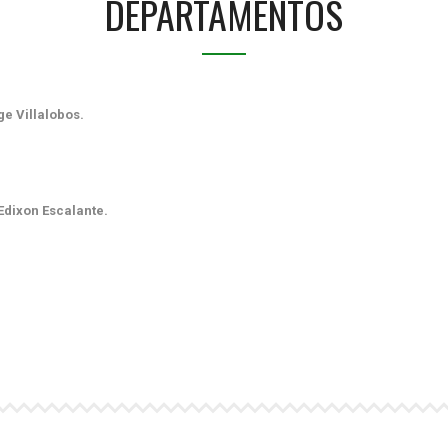
DEPARTAMENTOS
dgar Torres
e Villalobos.
Edixon Escalante.