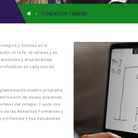
FUNDACIÓN TRABÚN
olegios y familias en la
ción en la fe, en valores y en
ersonales y el aprendizaje
profundizar en cada uno de
implementando nuestro programa
anificación de clases atractivas
fesor del colegio. Y junto con
ón de las Asesorías Formativas y
a profesores y sus estudiantes,