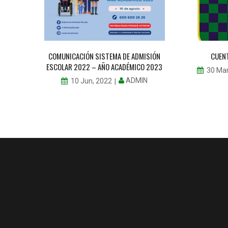
SE
COMUNICACIÓN SISTEMA DE ADMISIÓN
CUEN
ESCOLAR 2022 – AÑO ACADÉMICO 2023
MIN
30 Mar
ADMIN
10 Jun, 2022