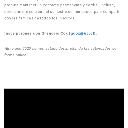
procura mantener un contacto permanente y cordial. Incluso,
normalmente se cierra el semestre con un paseo para compartir
con las familias de todos los inscritos.
Inscripciones con Gregorio Cox (
gcox@uc.cl
).
*Este año 2020 hemos estado desarrollando las actividades de
forma online”.