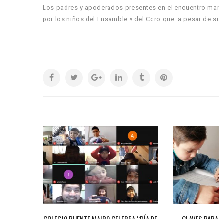
Los padres y apoderados presentes en el encuentro mani
por los niños del Ensamble y del Coro que, a pesar de su 
MAIPO
COLEGIO PUENTE MAIPO CELEBRA “DÍA DE
CLAVES PARA