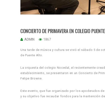
CONCIERTO DE PRIMAVERA EN COLEGIO PUENT
ADMIN
1867
Una tarde de música y cultura se vivió el sábado 5 de 
de Puente Alto.
La orquesta del colegio Nocedal, el recientemente cre
establecimiento, se presentaron en un Concierto de Prim
Felipe Browne.
Este evento, que fue organizado por los apoderados de
y su objetivo fue recaudar fondos para la mantención de