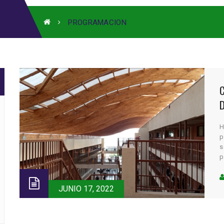
PROGRAMACION
H
p
s
p
s
p
JUNIO 17, 2022