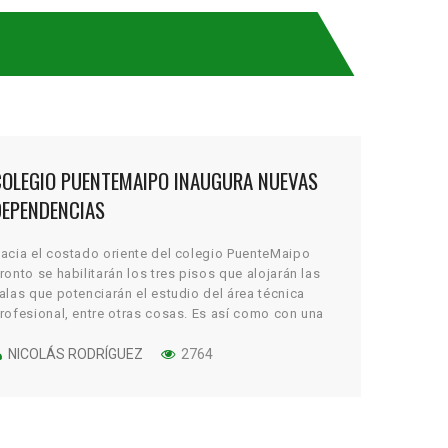
COLEGIO PUENTEMAIPO INAUGURA NUEVAS
DEPENDENCIAS
acia el costado oriente del colegio PuenteMaipo
ronto se habilitarán los tres pisos que alojarán las
alas que potenciarán el estudio del área técnica
rofesional, entre otras cosas. Es así como con una
ala audiovisual, tipo anfiteatro, para más de 100
ersonas.
NICOLÁS RODRÍGUEZ
2764