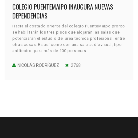
COLEGIO PUENTEMAIPO INAUGURA NUEVAS
DEPENDENCIAS
Hacia el costado oriente del colegio PuenteMaipo pronto
se habilitarán los tres pisos que alojarán las salas que
potenciarán el estudio del área técnica profesional, entre
otras cosas. Es así como con una sala audiovisual, tipo
anfiteatro, para más de 100 personas.
NICOLÁS RODRÍGUEZ
2768