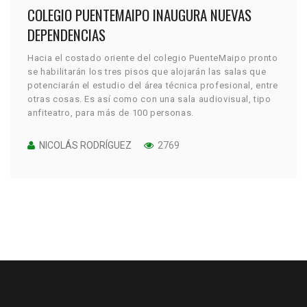
COLEGIO PUENTEMAIPO INAUGURA NUEVAS
DEPENDENCIAS
Hacia el costado oriente del colegio PuenteMaipo pronto
se habilitarán los tres pisos que alojarán las salas que
potenciarán el estudio del área técnica profesional, entre
otras cosas. Es así como con una sala audiovisual, tipo
anfiteatro, para más de 100 personas.
NICOLÁS RODRÍGUEZ
2769