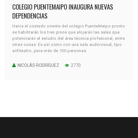
COLEGIO PUENTEMAIPO INAUGURA NUEVAS
DEPENDENCIAS
Hacia el costado oriente del colegio PuenteMaipo pronto
se habilitarán los tres pisos que alojarán las salas que
potenciarán el estudio del área técnica profesional, entre
otras cosas. Es así como con una sala audiovisual, tipo
anfiteatro, para más de 100 personas.
NICOLÁS RODRÍGUEZ
2770