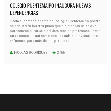
COLEGIO PUENTEMAIPO INAUGURA NUEVAS
DEPENDENCIAS
Hacia el costado oriente del colegio PuenteMaipo pronto
se habilitarán los tres pisos que alojarán las salas que
potenciarán el estudio del área técnica profesional, entre
otras cosas. Es así como con una sala audiovisual, tipo
anfiteatro, para más de 100 personas.
NICOLÁS RODRÍGUEZ
2766