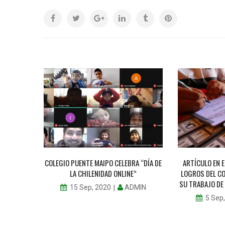
MAIPO
COLEGIO PUENTE MAIPO CELEBRA “DÍA DE
ARTÍCULO EN 
LA CHILENIDAD ONLINE”
LOGROS DEL C
MIN
SU TRABAJO DE
ADMIN
15 Sep, 2020
5 Sep