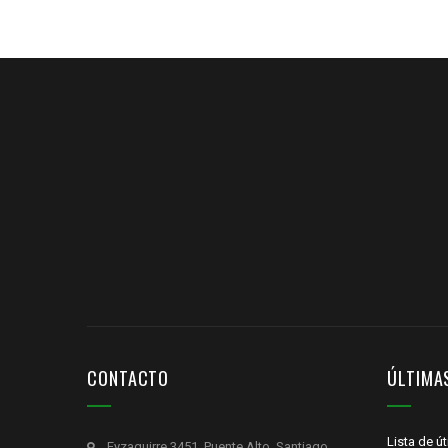
CONTACTO
ÚLTIMA
Lista de ú
Eyzaguirre 3451, Puente Alto, Santiago.